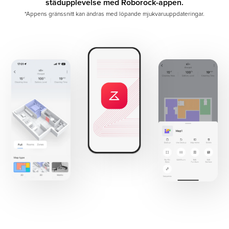
städupplevelse med Roborock-appen.
*Appens gränssnitt kan ändras med löpande mjukvaruuppdateringar.