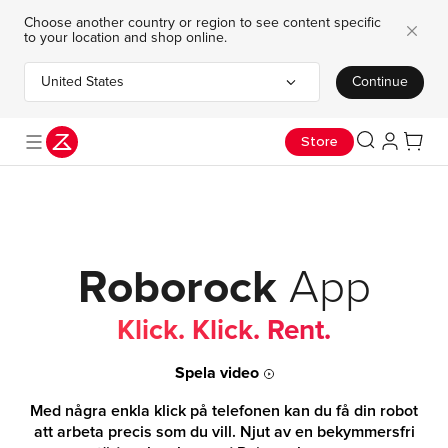
Choose another country or region to see content specific
to your location and shop online.
United States
Continue
Choose your country or region
Läs mer
Använd kod RRASP-S10RJ2 och spara 3000 kr på SAROS 10R.
Spara massor – Saros 10R nu 51% billigare, 8290 kr!
Store
Läs mer här!
Roborock
App
Klick. Klick. Rent.
Spela video
Med några enkla klick på telefonen kan du få din robot
att arbeta precis som du vill. Njut av en bekymmersfri