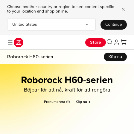
Choose another country or region to see content specific
to your location and shop online.
United States
Continue
Choose your country or region
Läs mer
Gå med nu
Använd kod RRASP-S10RJ2 och spara 3000 kr på SAROS 10R.
Dela din storhet för att vinna ultimata RealMadrid-priser
Spara massor – Saros 10R nu 51% billigare, 8290 kr!
Store
Läs mer här!
Roborock H60-serien
Köp nu
Roborock H60-serien
Böjbar för att nå, kraft för att rengöra
Prenumerera
Köp nu