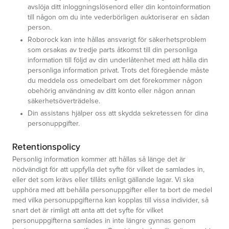
avslöja ditt inloggningslösenord eller din kontoinformation
till någon om du inte vederbörligen auktoriserar en sådan
person.
Roborock kan inte hållas ansvarigt för säkerhetsproblem
som orsakas av tredje parts åtkomst till din personliga
information till följd av din underlåtenhet med att hålla din
personliga information privat. Trots det föregående måste
du meddela oss omedelbart om det förekommer någon
obehörig användning av ditt konto eller någon annan
säkerhetsöverträdelse.
Din assistans hjälper oss att skydda sekretessen för dina
personuppgifter.
Retentionspolicy
Personlig information kommer att hållas så länge det är
nödvändigt för att uppfylla det syfte för vilket de samlades in,
eller det som krävs eller tillåts enligt gällande lagar. Vi ska
upphöra med att behålla personuppgifter eller ta bort de medel
med vilka personuppgifterna kan kopplas till vissa individer, så
snart det är rimligt att anta att det syfte för vilket
personuppgifterna samlades in inte längre gynnas genom