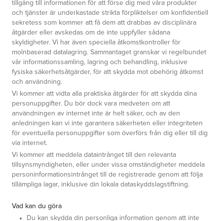
tillgång till informationen för att förse dig med våra produkter
och tjänster är underkastade strikta förpliktelser om konfidentiell
sekretess som kommer att få dem att drabbas av disciplinära
åtgärder eller avskedas om de inte uppfyller sådana
skyldigheter. Vi har även speciella åtkomstkontroller för
molnbaserad datalagring. Sammantaget granskar vi regelbundet
vår informationssamling, lagring och behandling, inklusive
fysiska säkerhetsåtgärder, för att skydda mot obehörig åtkomst
och användning.
Vi kommer att vidta alla praktiska åtgärder för att skydda dina
personuppgifter. Du bör dock vara medveten om att
användningen av internet inte är helt säker, och av den
anledningen kan vi inte garantera säkerheten eller integriteten
för eventuella personuppgifter som överförs från dig eller till dig
via internet.
Vi kommer att meddela dataintrånget till den relevanta
tillsynsmyndigheten, eller under vissa omständigheter meddela
personinformationsintrånget till de registrerade genom att följa
tillämpliga lagar, inklusive din lokala dataskyddslagstiftning.
Vad kan du göra
Du kan skydda din personliga information genom att inte