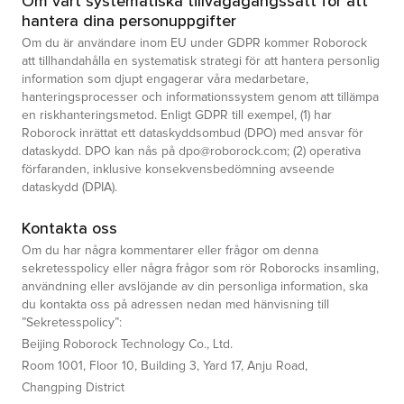
Om vårt systematiska tillvägagångssätt för att
hantera dina personuppgifter
Om du är användare inom EU under GDPR kommer Roborock
att tillhandahålla en systematisk strategi för att hantera personlig
information som djupt engagerar våra medarbetare,
hanteringsprocesser och informationssystem genom att tillämpa
en riskhanteringsmetod. Enligt GDPR till exempel, (1) har
Roborock inrättat ett dataskyddsombud (DPO) med ansvar för
dataskydd. DPO kan nås på dpo@roborock.com; (2) operativa
förfaranden, inklusive konsekvensbedömning avseende
dataskydd (DPIA).
Kontakta oss
Om du har några kommentarer eller frågor om denna
sekretesspolicy eller några frågor som rör Roborocks insamling,
användning eller avslöjande av din personliga information, ska
du kontakta oss på adressen nedan med hänvisning till
”Sekretesspolicy”:
Beijing Roborock Technology Co., Ltd.
Room 1001, Floor 10, Building 3, Yard 17, Anju Road,
Changping District