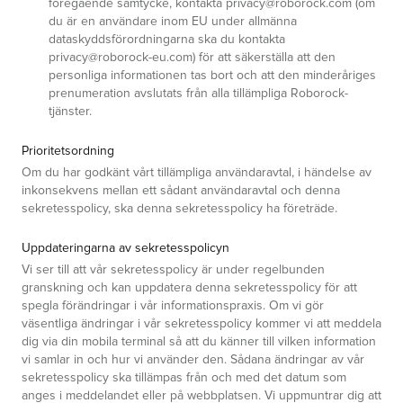
föregående samtycke, kontakta privacy@roborock.com (om
du är en användare inom EU under allmänna
dataskyddsförordningarna ska du kontakta
privacy@roborock-eu.com) för att säkerställa att den
personliga informationen tas bort och att den minderåriges
prenumeration avslutats från alla tillämpliga Roborock-
tjänster.
Prioritetsordning
Om du har godkänt vårt tillämpliga användaravtal, i händelse av
inkonsekvens mellan ett sådant användaravtal och denna
sekretesspolicy, ska denna sekretesspolicy ha företräde.
Uppdateringarna av sekretesspolicyn
Vi ser till att vår sekretesspolicy är under regelbunden
granskning och kan uppdatera denna sekretesspolicy för att
spegla förändringar i vår informationspraxis. Om vi gör
väsentliga ändringar i vår sekretesspolicy kommer vi att meddela
dig via din mobila terminal så att du känner till vilken information
vi samlar in och hur vi använder den. Sådana ändringar av vår
sekretesspolicy ska tillämpas från och med det datum som
anges i meddelandet eller på webbplatsen. Vi uppmuntrar dig att