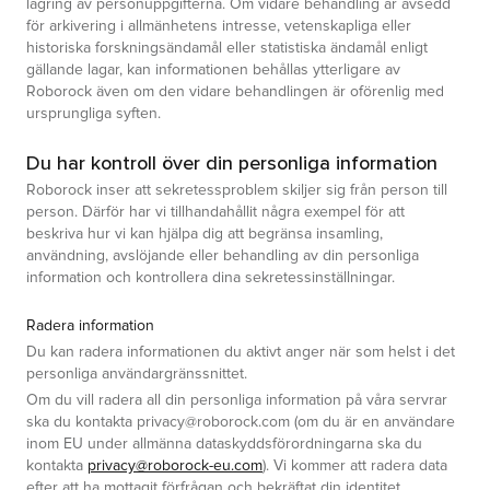
lagring av personuppgifterna. Om vidare behandling är avsedd
för arkivering i allmänhetens intresse, vetenskapliga eller
historiska forskningsändamål eller statistiska ändamål enligt
gällande lagar, kan informationen behållas ytterligare av
Roborock även om den vidare behandlingen är oförenlig med
ursprungliga syften.
Du har kontroll över din personliga information
Roborock inser att sekretessproblem skiljer sig från person till
person. Därför har vi tillhandahållit några exempel för att
beskriva hur vi kan hjälpa dig att begränsa insamling,
användning, avslöjande eller behandling av din personliga
information och kontrollera dina sekretessinställningar.
Radera information
Du kan radera informationen du aktivt anger när som helst i det
personliga användargränssnittet.
Om du vill radera all din personliga information på våra servrar
ska du kontakta privacy@roborock.com (om du är en användare
inom EU under allmänna dataskyddsförordningarna ska du
kontakta
privacy@roborock-eu.com
). Vi kommer att radera data
efter att ha mottagit förfrågan och bekräftat din identitet.