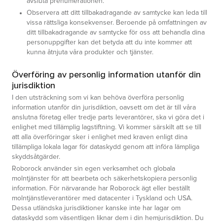
avsluta prenumerationen.
Observera att ditt tillbakadragande av samtycke kan leda till
vissa rättsliga konsekvenser. Beroende på omfattningen av
ditt tillbakadragande av samtycke för oss att behandla dina
personuppgifter kan det betyda att du inte kommer att
kunna åtnjuta våra produkter och tjänster.
Överföring av personlig information utanför din
jurisdiktion
I den utsträckning som vi kan behöva överföra personlig
information utanför din jurisdiktion, oavsett om det är till våra
anslutna företag eller tredje parts leverantörer, ska vi göra det i
enlighet med tillämplig lagstiftning. Vi kommer särskilt att se till
att alla överföringar sker i enlighet med kraven enligt dina
tillämpliga lokala lagar för dataskydd genom att införa lämpliga
skyddsåtgärder.
Roborock använder sin egen verksamhet och globala
molntjänster för att bearbeta och säkerhetskopiera personlig
information. För närvarande har Roborock ägt eller beställt
molntjänstleverantörer med datacenter i Tyskland och USA.
Dessa utländska jurisdiktioner kanske inte har lagar om
dataskydd som väsentligen liknar dem i din hemjurisdiktion. Du