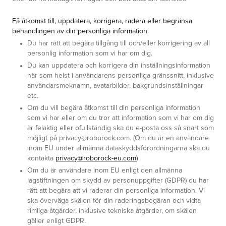
Få åtkomst till, uppdatera, korrigera, radera eller begränsa
behandlingen av din personliga information
Du har rätt att begära tillgång till och/eller korrigering av all
personlig information som vi har om dig.
Du kan uppdatera och korrigera din inställningsinformation
när som helst i användarens personliga gränssnitt, inklusive
användarsmeknamn, avatarbilder, bakgrundsinställningar
etc.
Om du vill begära åtkomst till din personliga information
som vi har eller om du tror att information som vi har om dig
är felaktig eller ofullständig ska du e-posta oss så snart som
möjligt på privacy@roborock.com. (Om
du är en användare
inom EU under allmänna dataskyddsförordningarna ska du
kontakta
privacy@roborock-eu.com
)
Om du är användare inom EU enligt den allmänna
lagstiftningen om skydd av personuppgifter (GDPR) du har
rätt att begära att vi raderar din personliga information. Vi
ska överväga skälen för din raderingsbegäran och vidta
rimliga åtgärder, inklusive tekniska åtgärder, om skälen
gäller enligt GDPR.