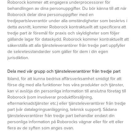
Roborock kommer att engagera underprocessorer för
behandlingen av dina personuppgifter. Du bör känna till att när
Roborock delar dina personuppgifter med en
tredjepartsleverantör under alla omständigheter som beskrivs i
detta avsnitt, kommer Roborock kontraktuellt att specificera att
tredje part är föremål för praxis och skyldigheter som följer
gällande lagar för dataskydd. Roborock kommer kontraktuellt att
säkerställa att alla tjänsteleverantörer från tredje part uppfyller
de sekretesstandarder som gäller för dem i din egen
jurisdiktion.
Dela med vår grupp och tjänsteleverantörer från tredje part
Ibland, för att kunna bedriva affärsverksamhet smidigt för att
förse dig med alla funktioner hos våra produkter och tjänster,
kan vi avslöja din personliga information till anslutna företag till
Roborock
(som involverar produktförsäljning,
eftermarknadstjänster etc.) eller tjänsteleverantörer från tredje
part (vår datalagringsanläggning, teknisk support). Sådana
tjänsteleverantörer från tredje part behandlar endast din
personliga information på
Roborocks
vägnar eller för ett eller
flera av de syften som anges ovan.