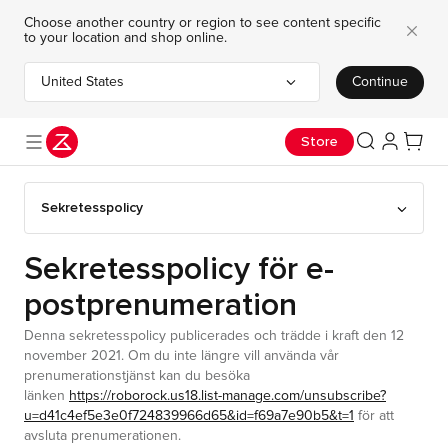
Choose another country or region to see content specific
to your location and shop online.
United States
Continue
Choose your country or region
Store
Sekretesspolicy
Sekretesspolicy för e-
postprenumeration
Denna sekretesspolicy publicerades och trädde i kraft den 12
november 2021. Om du inte längre vill använda vår
prenumerationstjänst kan du besöka
länken
https://roborock.us18.list-manage.com/unsubscribe?
u=d41c4ef5e3e0f724839966d65&id=f69a7e90b5&t=1
för att
avsluta prenumerationen.