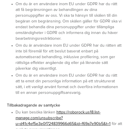
Om du är en användare inom EU under GDPR har du rätt
att få begränsningen av behandlingen av dina
personuppgifter av oss. Vi ska ta hänsyn till skälen till din
begäran om begränsning. Om skälen gäller för GDPR ska vi
endast behandla dina personuppgifter under tillämpliga
omständigheter i GDPR och informera dig innan du häver
bearbetningsrestriktioner.
Om du är användare inom EU under GDPR har du rätten att
inte bli föremål för ett beslut baserat enbart på
automatiserad behandling, inklusive profilering, som ger
rättsliga effekter angående dig eller på liknande sätt
påverkar dig väsentligt.
Om du är en användare inom EU under GDPR har du rätt
att ta emot din personliga information på ett strukturerat
sätt, i ett vanligt använt format och överföra informationen
till en annan personuppgiftsansvarig.
Tillbakadragande av samtycke
Du kan besöka
länken
https://roborock.us18.list-
manage.com/unsubscribe?
u=d41c4ef5e3e0f724839966d65&id=f69a7e90b5&t=1
för att