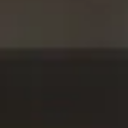
Q7 Max Series
Q7 Max+
Q7 Max
4200 Pa sugkraft
Självtömmande laddningsstation
300 g konsekvent mopptryck
Precisions PreciSense LiDAR
3D-kartläggning
Justerbara städrutiner