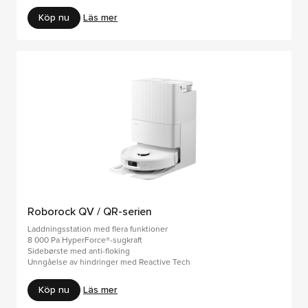
Köp nu
Läs mer
Roborock QV / QR-serien
Laddningsstation med flera funktioner
8 000 Pa HyperForce®-sugkraft
Sidebørste med anti-floking
Unngåelse av hindringer med Reactive Tech
Köp nu
Läs mer