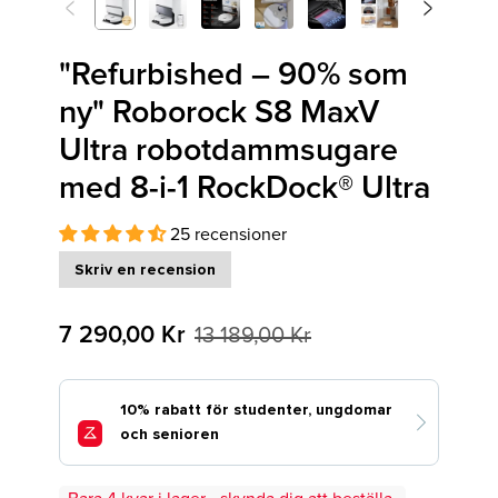
<
>
Previous
Next
"Refurbished – 90% som
ny" Roborock S8 MaxV
Ultra robotdammsugare
med 8-i-1 RockDock® Ultra
25 recensioner
Skriv en recension
7 290,00 Kr
13 189,00 Kr