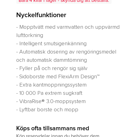
Bara
4
kvar i lager - skynda dig att beställa.
Nyckelfunktioner
- Mopptvätt med varmvatten och uppvärmd
lufttorkning
- Intelligent smutsigenkänning
- Automatisk dosering av rengöringsmedel
och automatisk dammtömning
- Fyller på och rengör sig själv
- Sidoborste med FlexiArm Design™
- Extra kantmoppningssystem
- 10 000 Pa extrem sugkraft
- VibraRise® 3.0-moppsystem
- Lyftbar borste och mopp
Version
Köps ofta tillsammans med
Köp reservdelar innan du behöver dem.