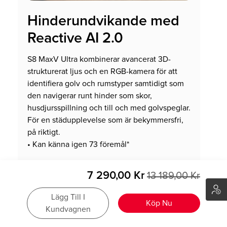
Hinderundvikande med
Reactive AI 2.0
S8 MaxV Ultra kombinerar avancerat 3D-
strukturerat ljus och en RGB-kamera för att
identifiera golv och rumstyper samtidigt som
den navigerar runt hinder som skor,
husdjursspillning och till och med golvspeglar.
För en städupplevelse som är bekymmersfri,
på riktigt.
• Kan känna igen 73 föremål*
7 290,00 Kr
13 189,00 Kr
*Baserat på Roborocks interna testning kan S8
MaxV Ultra se och kringgå objekt som är så
Lägg Till I
Köp Nu
små som 5 cm breda och 3 cm höga.
Kundvagnen
Noggrannheten gällande identifieringen kan