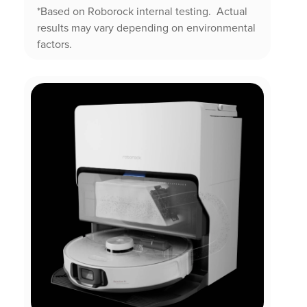
*Based on Roborock internal testing. Actual
results may vary depending on environmental
factors.