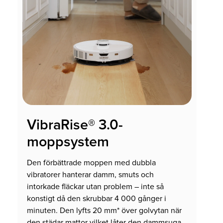
VibraRise® 3.0-
moppsystem
Den förbättrade moppen med dubbla
vibratorer hanterar damm, smuts och
intorkade fläckar utan problem – inte så
konstigt då den skrubbar 4 000 gånger i
minuten. Den lyfts 20 mm* över golvytan när
den städar mattor vilket låter den dammsuga