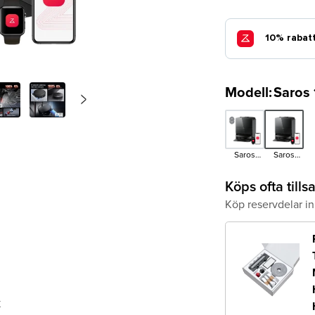
Modell
:
Saros
>
Next
Saros
Saros
Version
10R Set
10R
Köps ofta til
Köp reservdelar i
t