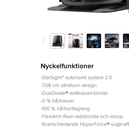
<
Previous
Nyckelfunktioner
-StarSight™ autonomt system 2.0
-7,98 cm ultratunn design
-DuoDivide®-antitrassel-borste
-0 % hårtrassel
-100 % hårborttagning
-FlexiArm Riser-sidoborste och mopp
-Branschledande HyperForce®-sugkraf