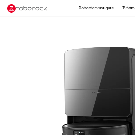
A
Robotdammsugare
Tvättm