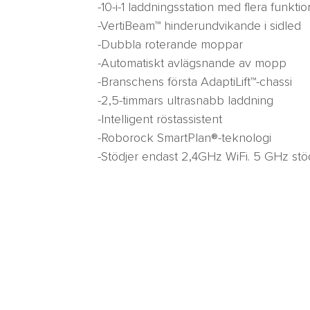
-10-i-1 laddningsstation med flera funktio
-VertiBeam™ hinderundvikande i sidled
-Dubbla roterande moppar
-Automatiskt avlägsnande av mopp
-Branschens första AdaptiLift™-chassi
-2,5-timmars ultrasnabb laddning
-Intelligent röstassistent
-Roborock SmartPlan®-teknologi
-Stödjer endast 2,4GHz WiFi. 5 GHz stöd