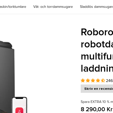
Läs mer
Läs mer hä
nvänd kod RRASP-S10RJ2 och spara 3000 kr på SAROS 10R.
Spara massor – Saros 10R nu 51% billigare, 8290 kr!
askin/torktumlare
Våt- och torrdammsugare
Sladdlös dammsugar
Roboro
robotd
multifu
laddnin
246
Skriv en recensi
Spara EXTRA 10 % m
8 290,00 Kr