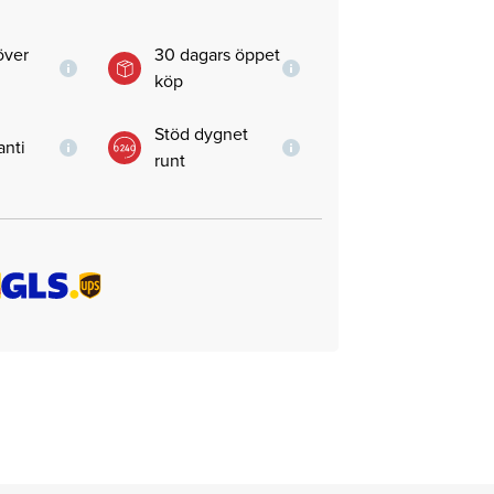
 över
30 dagars öppet
köp
Stöd dygnet
anti
runt