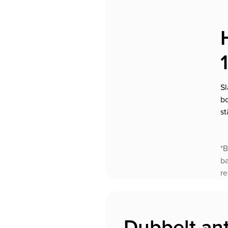
Sl
bo
st
*B
ba
re
Dubbelt ant