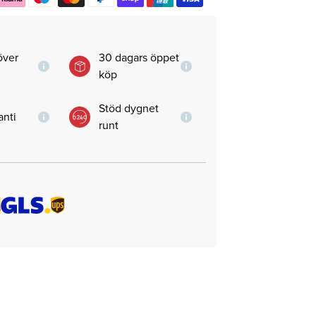
 över
30 dagars öppet
köp
Stöd dygnet
anti
runt