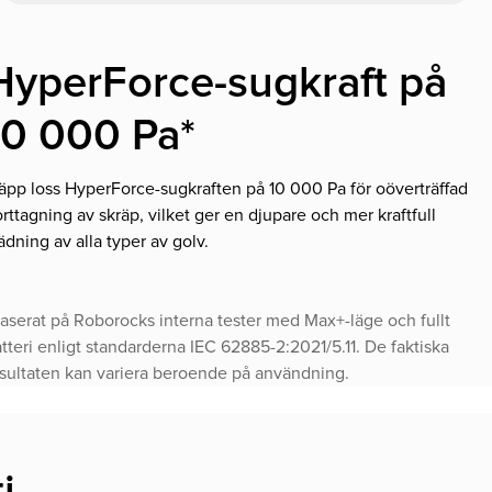
HyperForce-sugkraft på
10 000 Pa*
äpp loss HyperForce-sugkraften på 10 000 Pa för oöverträffad
rttagning av skräp, vilket ger en djupare och mer kraftfull
ädning av alla typer av golv.
aserat på Roborocks interna tester med Max+-läge och fullt
tteri enligt standarderna IEC 62885-2:2021/5.11. De faktiska
sultaten kan variera beroende på användning.
i-