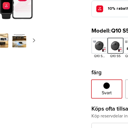
Modell
:
Q10 S
>
Next
Q10 S5
Q10 S5
Q
Version
Set
färg
Svart
Svart
Köps ofta til
Köp reservdelar i