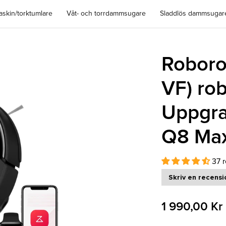
Läs mer
Läs mer hä
nvänd kod RRASP-S10RJ2 och spara 3000 kr på SAROS 10R.
Spara massor – Saros 10R nu 51% billigare, 8290 kr!
askin/torktumlare
Våt- och torrdammsugare
Sladdlös dammsugar
Roboro
VF) ro
Uppgra
Q8 Ma
37 
Skriv en recensi
1 990,00 Kr