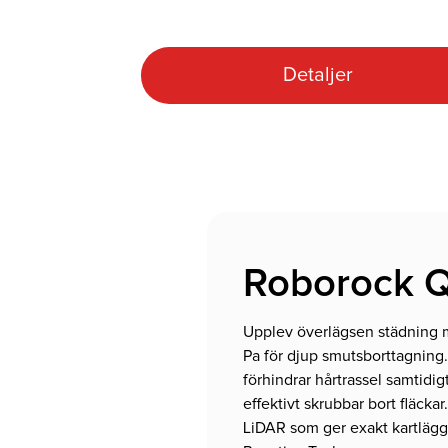
Detaljer
Roborock 
Upplev överlägsen städning 
Pa för djup smutsborttagning.
förhindrar hårtrassel samtid
effektivt skrubbar bort fläck
LiDAR som ger exakt kartläg