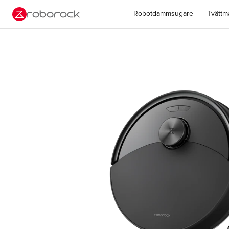
A
Robotdammsugare
Tvättm