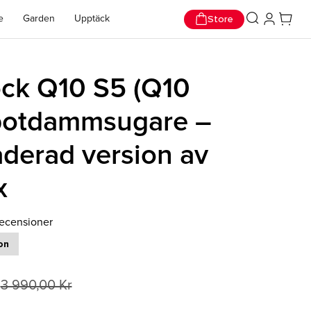
r!
Store
e
Garden
Upptäck
ck Q10 S5 (Q10
botdammsugare –
derad version av
x
recensioner
on
3 990,00 Kr