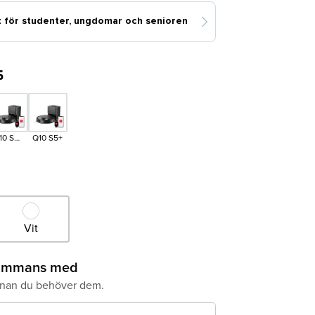
5
10 S5+
Q10 S5+
Set
Vit
Vit
lsammans med
nnan du behöver dem.