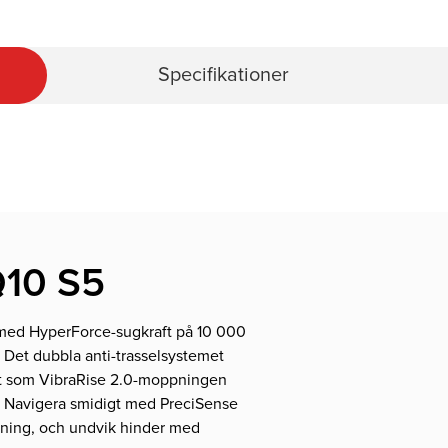
Specifikationer
Q10 S5
med HyperForce-sugkraft på 10 000
 Det dubbla anti-trasselsystemet
igt som VibraRise 2.0-moppningen
ar. Navigera smidigt med PreciSense
gning, och undvik hinder med