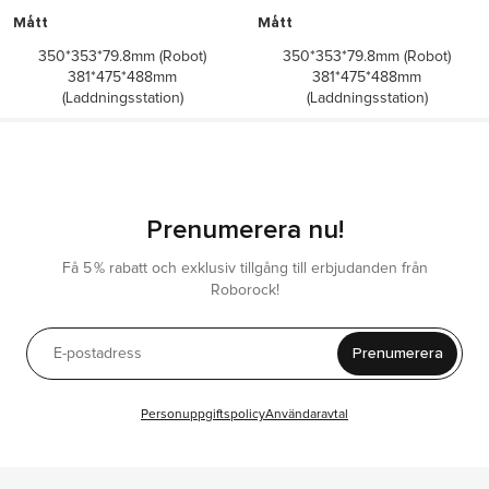
Mått
Mått
350*353*79.8mm (Robot)
350*353*79.8mm (Robot)
381*475*488mm
381*475*488mm
(Laddningsstation)
(Laddningsstation)
Prenumerera nu!
Få 5 % rabatt och exklusiv tillgång till erbjudanden från
Roborock!
Prenumerera
Personuppgiftspolicy
Användaravtal