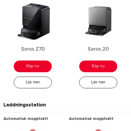
Saros-serien
Saros-serien
Saros Z70
Saros Z70
Saros 20
Saros 20
Saros 20 Sonic
Saros 20 Sonic
Saros Z70
Saros 20
Saros 10
Saros 10
Saros 10R
Saros 10R
Köp nu
Köp nu
S-serien
S-serien
Läs mer
Läs mer
S8 MaxV Ultra
S8 MaxV Ultra
Qrevo Curv-serien
Qrevo Curv-serien
Laddningsstation
Qrevo Curv 2 Flow
Qrevo Curv 2 Flow
Automatisk mopptvätt
Automatisk mopptvätt
Qrevo CurvX
Qrevo CurvX