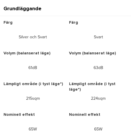
Grundläggande
Färg
Färg
Silver och Svart
Svart
Volym (balanserat läge)
Volym (balanserat läge)
61dB
63dB
Lämpligt område (i tyst läge")
Lämpligt område (i tyst
läge")
215sqm
224sqm
Nominell effekt
Nominell effekt
65W
65W