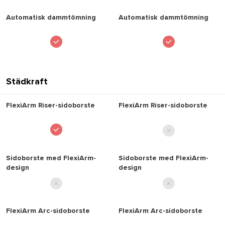
Qrevo S
Qrevo S
Automatisk dammtömning
Automatisk dammtömning
Q-serien
Q-serien
Roborock QV / QR-
Roborock QV / QR-
serien
serien
Städkraft
Roborock Q10 VF+
Roborock Q10 VF+
Roborock Q10 VF
Roborock Q10 VF
FlexiArm Riser-sidoborste
FlexiArm Riser-sidoborste
Roborock Q10 PF+
Roborock Q10 PF+
Roborock Q10 PF
Roborock Q10 PF
Sidoborste med FlexiArm-
Sidoborste med FlexiArm-
design
design
Q8 Max+
Q8 Max+
Q8 Max
Q8 Max
FlexiArm Arc-sidoborste
FlexiArm Arc-sidoborste
Q7 Max+
Q7 Max+