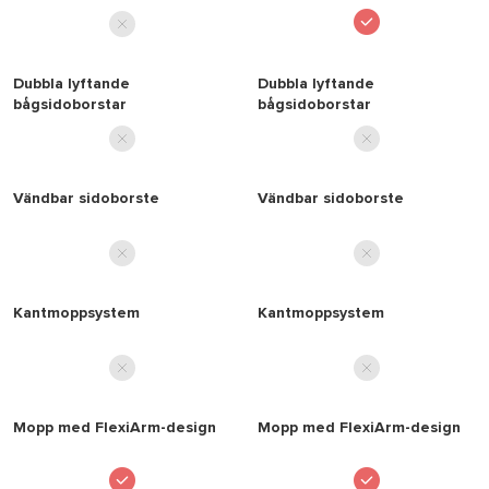
Q7 Max
Q7 Max
Roborock Q7 TF+
Roborock Q7 TF+
Dubbla lyftande
Dubbla lyftande
bågsidoborstar
bågsidoborstar
Roborock Q7 TF
Roborock Q7 TF
Roborock Q7 BF+
Roborock Q7 BF+
Vändbar sidoborste
Vändbar sidoborste
Roborock Q7 BF
Roborock Q7 BF
Q5 Pro+
Q5 Pro+
Q5 Pro
Q5 Pro
Kantmoppsystem
Kantmoppsystem
Mopp med FlexiArm-design
Mopp med FlexiArm-design