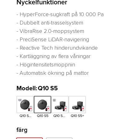
Nyckelfunktioner
- HyperForce-sugkraft på 10 000 Pa
- Dubbelt anti-trasselsystem
- VibraRise 2.0-moppsystem
- PreciSense LiDAR-navigering
- Reactive Tech hinderundvikande
- Kartläggning av flera våningar
- Högintensitetsmoppnin
- Automatisk ökning på mattor
Modell
:
Q10 S5
Q10 S5
Q10 S5
Q10 S5+
Q10 S5+
Version
Set
Set
färg