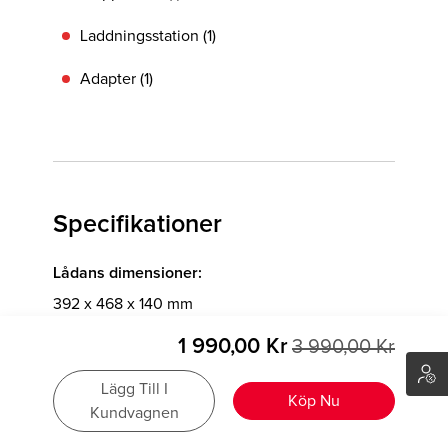
Laddningsstation (1)
Adapter (1)
Specifikationer
Lådans dimensioner:
392 x 468 x 140 mm
Lådans vikt:
1 990,00 Kr
3 990,00 Kr
6,4 ±0,3 kg
Robotin paino:
Lägg Till I
Köp Nu
Kundvagnen
Robotens vikt:
Robotens dimensioner: