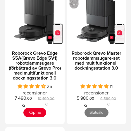
Roborock Qrevo Edge
Roborock Qrevo Master
S5A(Qrevo Edge 5V1)
robotdammsugare-set
robotdammsugare
med multifunktionell
(förbättrad av Qrevo Pro)
dockningsstation 3.0
med multifunktionell
dockningsstation 3.0
25
11
recensioner
recensioner
7 490
5 980
,00
,00
10 490,00
9 589,00
Kr
Kr
Kr
Kr
Köp nu
Slutsåld