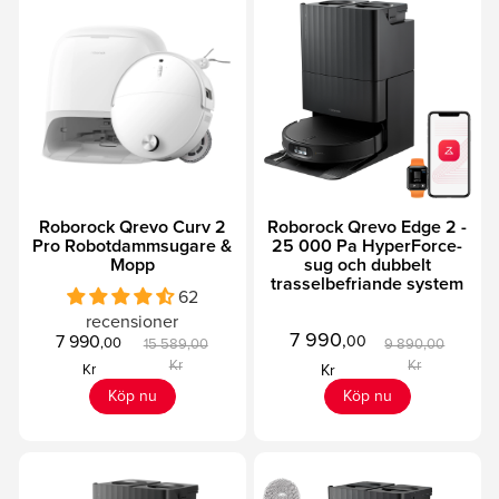
Roborock Qrevo Curv 2
Roborock Qrevo Edge 2 -
Pro Robotdammsugare &
25 000 Pa HyperForce-
Mopp
sug och dubbelt
trasselbefriande system
62
recensioner
7 990
,
7 990
00
,00
15 589,00
9 890,00
Kr
Kr
Kr
Kr
Köp nu
Köp nu