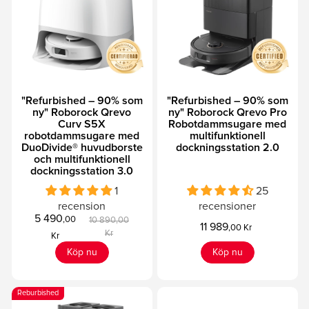
"Refurbished – 90% som
"Refurbished – 90% som
ny" Roborock Qrevo
ny" Roborock Qrevo Pro
Curv S5X
Robotdammsugare med
robotdammsugare med
multifunktionell
DuoDivide® huvudborste
dockningsstation 2.0
och multifunktionell
dockningsstation 3.0
1
25
recension
recensioner
5 490
,00
10 890,00
11 989
,00 Kr
Kr
Kr
Köp nu
Köp nu
Reburbished