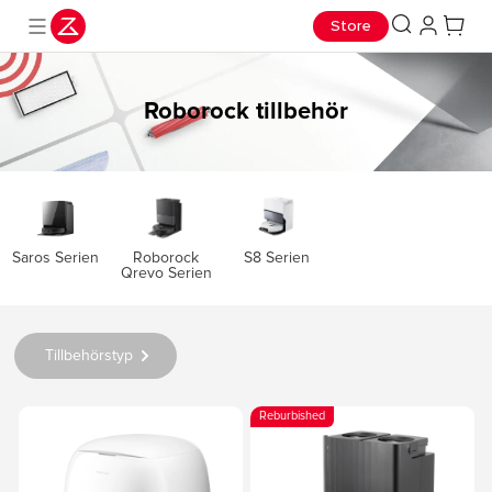
Store
Roborock tillbehör
Saros Serien
S8 Serien
Roborock
Qrevo Serien
Tillbehörstyp
Reburbished