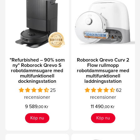
"Refurbished – 90% som
Roborock Qrevo Curv 2
ny" Roborock Qrevo S
Flow rullmopp
robotdammsugare med
robotdammsugare med
multifunktionell
multifunktionell
dockningsstation
laddningsstation
25
62
recensioner
recensioner
9 589
11 490
,00 Kr
,00 Kr
Köp nu
Köp nu