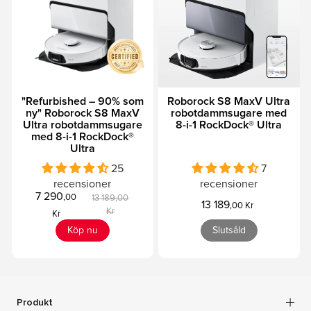
"Refurbished – 90% som
Roborock S8 MaxV Ultra
ny" Roborock S8 MaxV
robotdammsugare med
Ultra robotdammsugare
8-i-1 RockDock® Ultra
med 8-i-1 RockDock®
Ultra
25
7
recensioner
recensioner
7 290
,00
13 189,00
13 189
,00 Kr
Kr
Kr
Köp nu
Slutsåld
Produkt